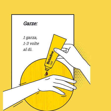
Garze:
1 garza,
1-3 volte
al dì.